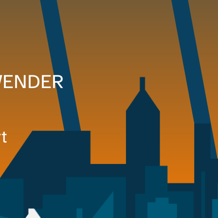
WENDER
t